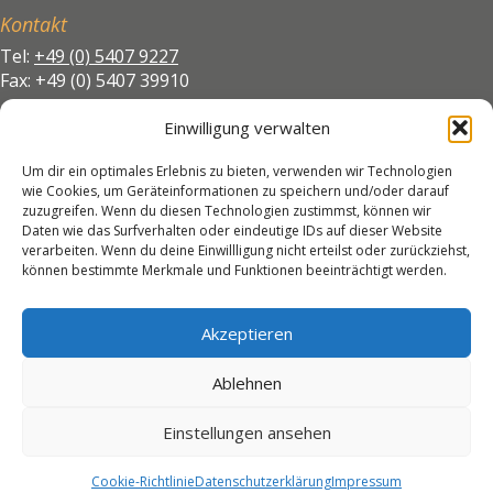
Kontakt
Tel:
+49 (0) 5407 9227
Fax: +49 (0) 5407 39910
info@hoernschemeyer-wallenhorst.de
Einwilligung verwalten
Öffnungszeiten
Um dir ein optimales Erlebnis zu bieten, verwenden wir Technologien
wie Cookies, um Geräteinformationen zu speichern und/oder darauf
Montag bis Freitag
zuzugreifen. Wenn du diesen Technologien zustimmst, können wir
08:30 bis 12:30 Uhr &
Daten wie das Surfverhalten oder eindeutige IDs auf dieser Website
14:30 bis 18:00 Uhr
verarbeiten. Wenn du deine Einwillligung nicht erteilst oder zurückziehst,
können bestimmte Merkmale und Funktionen beeinträchtigt werden.
Samstag
09:00 bis 12:30 Uhr
Akzeptieren
Termine nach Vereinbarung
Ablehnen
Sonstiges
Impressum
Einstellungen ansehen
Datenschutz
Cookie-Richtlinie
Datenschutzerklärung
Impressum
Cookie-Richtlinie (EU)